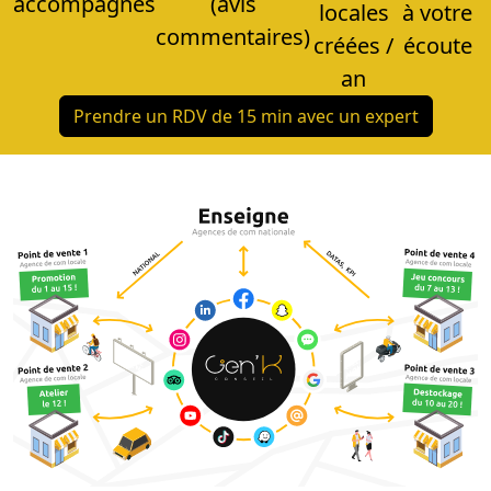
accompagnés
(avis
locales
à votre
commentaires)
créées /
écoute
an
Prendre un RDV de 15 min avec un expert