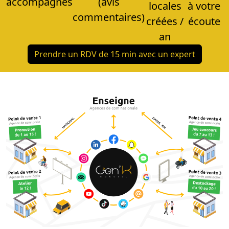
accompagnés
(avis
locales
à votre
commentaires)
créées /
écoute
an
Prendre un RDV de 15 min avec un expert