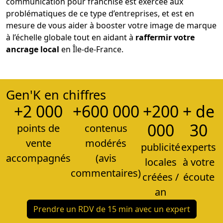
communication pour franchise est exercée aux
problématiques de ce type d’entreprises, et est en
mesure de vous aider à booster votre image de marque
à l’échelle globale tout en aidant à
raffermir votre
ancrage local
en Île-de-France.
Gen'K en chiffres
+2 000
+600 000
+200
+ de
000
30
points de
contenus
vente
modérés
publicité
experts
accompagnés
(avis
locales
à votre
commentaires)
créées /
écoute
an
Prendre un RDV de 15 min avec un expert