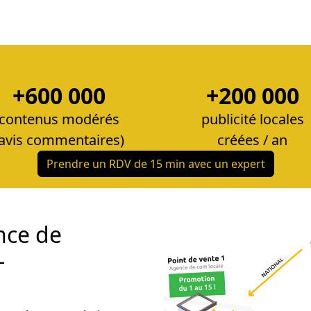
+600 000
+200 000
contenus modérés
publicité locales
(avis commentaires)
créées / an
Prendre un RDV de 15 min avec un expert
nce de
-