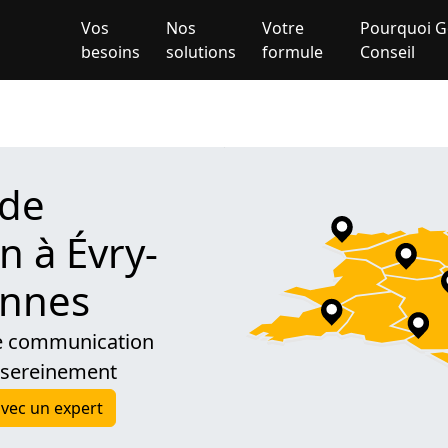
Vos
Nos
Votre
Pourquoi G
besoins
solutions
formule
Conseil
 de
 à Évry-
onnes
de communication
 sereinement
vec un expert