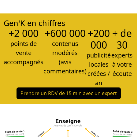
Gen'K en chiffres
+2 000
+600 000
+200
+ de
000
30
points de
contenus
vente
modérés
publicité
experts
accompagnés
(avis
locales
à votre
commentaires)
créées /
écoute
an
Prendre un RDV de 15 min avec un expert