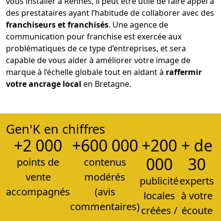
vous installer à Rennes, il peut être utile de faire appel à
des prestataires ayant l’habitude de collaborer avec des
franchiseurs et franchisés
. Une agence de
communication pour franchise est exercée aux
problématiques de ce type d’entreprises, et sera
capable de vous aider à améliorer votre image de
marque à l’échelle globale tout en aidant à
raffermir
votre ancrage local
en Bretagne.
Gen'K en chiffres
+2 000
+600 000
+200
+ de
000
30
points de
contenus
vente
modérés
publicité
experts
accompagnés
(avis
locales
à votre
commentaires)
créées /
écoute