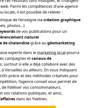
re ces résultats sont multiples, et changent
ce web. Parmi les compétences d’une agence
locale, il est possible de relever :
phique de l’enseigne via
création graphique
iels, photos…)
eywords
de vos publications pour un
férencement naturel
e de chalandise
grâce au
géomarketing
laise experte dans le
marketing local
pourra
 des campagnes et
canaux de
, surtout si elle a déjà collaboré avec des
à Versailles ou ailleurs. En vous indiquant
ectifs précis et des méthodes créatives pour
mpétition, l’agence conseil vous permet de
, de fidéliser vos consommateurs,
t vos relations publiques, et ainsi,
'affaires
dans les Yvelines.