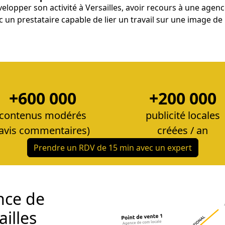
elopper son activité à Versailles, avoir recours à une agen
vec un prestataire capable de lier un travail sur une image 
+600 000
+200 000
contenus modérés
publicité locales
(avis commentaires)
créées / an
Prendre un RDV de 15 min avec un expert
nce de
illes