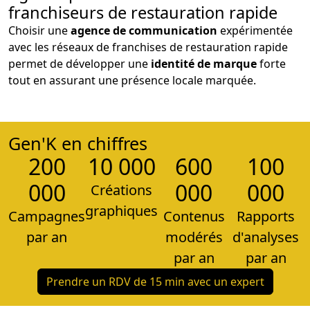
franchiseurs de restauration rapide
Choisir une
agence de communication
expérimentée
avec les réseaux de franchises de restauration rapide
permet de développer une
identité de marque
forte
tout en assurant une présence locale marquée.
Gen'K en chiffres
200
10 000
600
100
000
000
000
Créations
graphiques
Campagnes
Contenus
Rapports
par an
modérés
d'analyses
par an
par an
Prendre un RDV de 15 min avec un expert