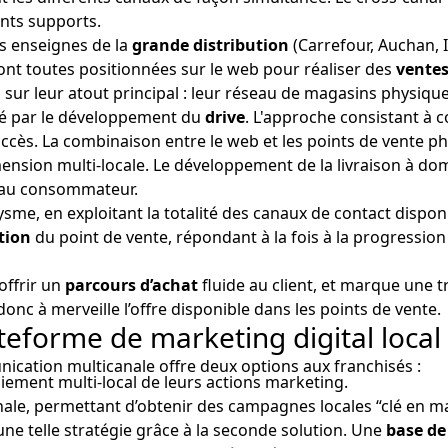
ents supports.
s enseignes de la
grande distribution
(Carrefour, Auchan, In
e sont toutes positionnées sur le web pour réaliser des
ventes
ur leur atout principal : leur réseau de magasins physique
ré par le développement du
drive
. L'approche consistant à 
cès. La combinaison entre le web et les points de vente p
nsion multi-locale. Le développement de la livraison à d
té au consommateur.
sme, en exploitant la totalité des canaux de contact dispo
ation
du point de vente, répondant à la fois à la progression d
offrir un
parcours d’achat
fluide au client, et marque une 
nc à merveille l’offre disponible dans les points de vente.
eforme de marketing digital local 
ication multicanale offre deux options aux franchisés :
iement multi-local de leurs actions marketing.
anale, permettant d’obtenir des campagnes locales “clé en ma
ne telle stratégie grâce à la seconde solution. Une
base de