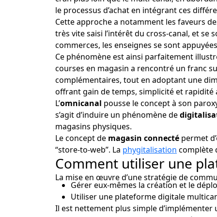
le processus d’achat en intégrant ces différ
Cette approche a notamment les faveurs de
très vite saisi l’intérêt du cross-canal, et s
commerces, les enseignes se sont appuyées s
Ce phénomène est ainsi parfaitement illust
courses en magasin a rencontré un franc suc
complémentaires, tout en adoptant une dime
offrant gain de temps, simplicité et rapidi
L’
omnicanal
pousse le concept à son paroxy
s’agit d’induire un phénomène de
digitalis
magasins physiques.
Le concept de
magasin connecté
permet d’
“store-to-web”. La
phygitalisation
complète do
Comment utiliser une plat
La mise en œuvre d’une stratégie de commun
Gérer eux-mêmes la création et le déplo
Utiliser une plateforme digitale multic
Il est nettement plus simple d’implémenter u