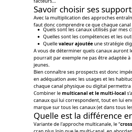
facteurs…
Savoir choisir ses suppo
Avec la multiplication des approches entraînée
faut donc comprendre ce que chaque canal 
Quels sont les canaux utilisés par mes cli
Quelles sont les compétences et les outi
Quelle
valeur ajoutée
une stratégie digi
A vous de déterminer quels canaux auront le
pourrait par exemple ne pas être adaptée à u
jeunes.
Bien connaître ses prospects est donc impér
en adéquation avec les usages et les habitud
chaque canal physique ou digital permettra 
Combiner le
multicanal et le multi-local
s’
canaux qui lui correspondent, tout en lui 
marque sur tous les canaux (et dans tous l
Quelle est la différence en
Variante de l'approche multicanale, le “
cros
cran plus loin que le multi-canal, en abordan