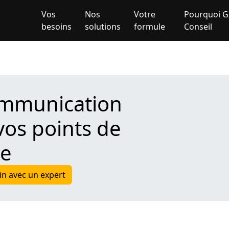
Vos
Nos
Votre
Pourquoi G
besoins
solutions
formule
Conseil
ommunication
vos points de
te
n avec un expert