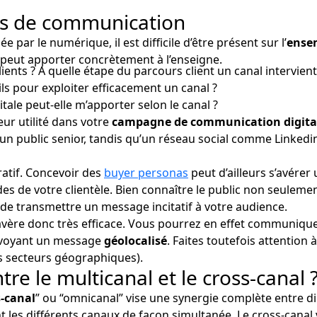
rts de communication
 par le numérique, il est difficile d’être présent sur l’
ense
peut apporter concrètement à l’enseigne.
ents ? A quelle étape du parcours client un canal intervient-i
ls pour exploiter efficacement un canal ?
tale peut-elle m’apporter selon le canal ?
ur utilité dans votre
campagne de communication digita
n public senior, tandis qu’un réseau social comme Linkedin 
atif. Concevoir des
buyer personas
peut d’ailleurs s’avérer
es de votre clientèle. Bien connaître le public non seuleme
de transmettre un message incitatif à votre audience.
avère donc très efficace. Vous pourrez en effet communique
envoyant un message
géolocalisé
. Faites toutefois attentio
es secteurs géographiques).
tre le multicanal et le cross-canal 
s-canal
” ou “omnicanal” vise une synergie complète entre digi
t les différents canaux de façon simultanée. Le cross-canal 