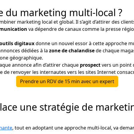
e du marketing multi-local ?
ombiner marketing local et global. Il s’agit d’attirer des cli
munication
va dépendre de canaux comme la presse régiona
outils digitaux
donne un nouvel essor à cette approche multi
annonces dédiées à la
zone de chalandise
de chaque magas
 zone géographique.
haque annonce afin d’attirer chaque
prospect
vers un point 
de renvoyer les internautes vers les sites Internet consac
Prendre un RDV de 15 min avec un expert
ce une stratégie de marketin
rmante
, tout en adoptant une approche multi-local, va deman