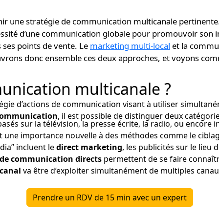
inir une
stratégie de communication multicanale
pertinente.
essité d’une
communication globale
pour promouvoir son im
 ses points de vente. Le
marketing multi-local
et la commun
vrons donc ensemble ces deux approches, et voyons comme
unication multicanale ?
égie d’actions de communication visant à utiliser simultan
communication
, il est possible de distinguer deux catégorie
s sur la télévision, la presse écrite, la radio, ou encore i
 une importance nouvelle à des méthodes comme le ciblag
ia” incluent le
direct marketing
, les publicités sur le lieu
 de communication directs
permettent de se faire connaît
icanal
va être d’exploiter simultanément de multiples cana
Prendre un RDV de 15 min avec un expert