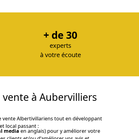
+ de 30
experts
à votre écoute
 vente à Aubervilliers
 vente Albertivillariens tout en développant
et local passant :
al media
en anglais) pour y améliorer votre
s clients et/ou d’améliorer vos avis et