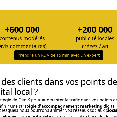
+600 000
+200 000
contenus modérés
publicité locales
(avis commentaires)
créées / an
Prendre un RDV de 15 min avec un expert
des clients dans vos points de
al local ?
atégie de Gen'K pour augmenter le trafic dans vos points de
éfinir une stratégie d'
accompagnement marketing
digital 
c lesquels nous pourrons animer vos réseaux sociaux (
soci
velopper votre notoriété
et d’épaissir votre base de donnée