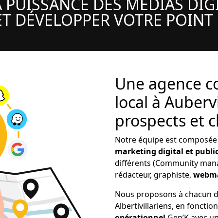
A PUISSANCE DES MÉDIAS DI
T DÉVELOPPER VOTRE POINT
Une agence co
local à Auberv
prospects et c
Notre équipe est composée
marketing digital et public
différents (Community manag
rédacteur, graphiste,
webma
Nous proposons à chacun d
Albertivillariens, en fonctio
opérationnel
Gen’K avec une