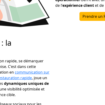
de l’
expérience client
et de 
Prendre un 
: la
tion rapide, se démarquer
se. C'est dans cette
sation en
communication sur
estauration rapide
, joue un
les
dynamiques uniques de
une visibilité optimisée et
ce cible.
réseaux sociaux pour les