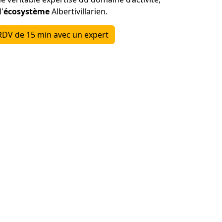
l'
écosystème
Albertivillarien.
RDV de 15 min avec un expert