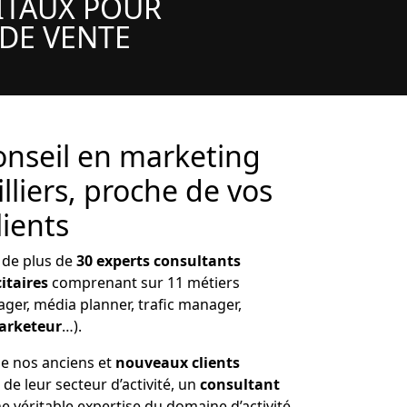
GITAUX POUR
 DE VENTE
nseil en marketing
illiers, proche de vos
lients
 de plus de
30 experts consultants
itaires
comprenant sur 11 métiers
er, média planner, trafic manager,
rketeur
…).
e nos anciens et
nouveaux clients
n de leur secteur d’activité, un
consultant
 véritable expertise du domaine d’activité,