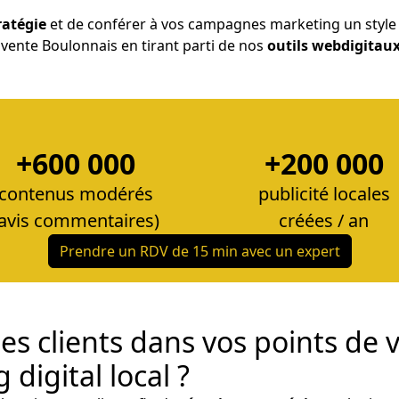
ratégie
et de conférer à vos campagnes marketing un style e
e vente Boulonnais en tirant parti de nos
outils web
digitau
+600 000
+200 000
contenus modérés
publicité locales
(avis commentaires)
créées / an
Prendre un RDV de 15 min avec un expert
es clients dans vos points de 
digital local ?