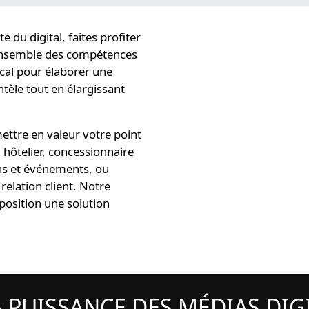
e du digital
, faites profiter
ensemble des compétences
cal
pour élaborer une
ntèle tout en élargissant
ttre en valeur votre point
 hôtelier, concessionnaire
ns et événements, ou
relation client. Notre
position une solution
A PUISSANCE DES MÉDIAS DI