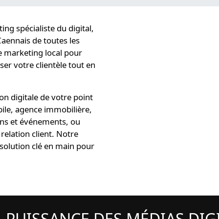
g spécialiste du digital
,
Caennais
de toutes les
 marketing local
pour
iser
votre clientèle tout en
n digitale de votre point
bile, agence immobilière,
ions et événements, ou
relation client. Notre
 solution
clé en main pour
A PUISSANCE DES MÉDIAS DI