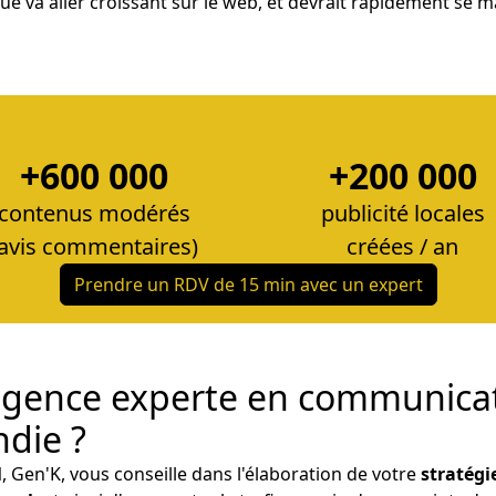
arque va aller croissant sur le web, et devrait rapidement se 
+600 000
+200 000
contenus modérés
publicité locales
(avis commentaires)
créées / an
Prendre un RDV de 15 min avec un expert
agence experte en communicati
die ?
l
, Gen'K, vous conseille dans l'élaboration de votre
stratégi