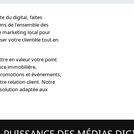
e du digital
, faites
ens
de l'ensemble des
 marketing local
pour
iser
votre clientèle tout en
re en valeur votre point
nce immobilière,
os promotions et événements,
re relation client. Notre
 solution
adaptée aux
A PUISSANCE DES MÉDIAS DI