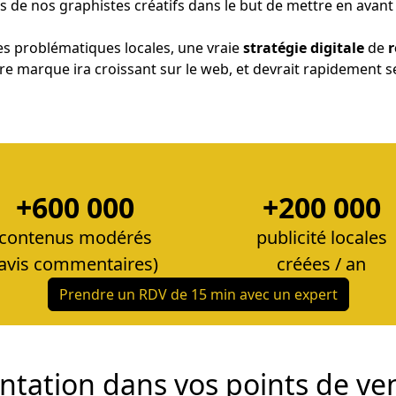
 de nos graphistes créatifs dans le but de mettre en avan
es problématiques locales, une vraie
stratégie digitale
de
r
e votre marque ira croissant sur le web, et devrait rapidemen
+600 000
+200 000
contenus modérés
publicité locales
(avis commentaires)
créées / an
Prendre un RDV de 15 min avec un expert
uentation dans vos points de v