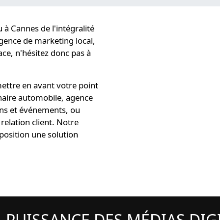
u à Cannes
de l'intégralité
gence de marketing local
,
ce, n'hésitez donc pas à
ttre en avant votre point
nnaire automobile, agence
ons et événements, ou
relation client. Notre
position une solution
A PUISSANCE DES MÉDIAS DI