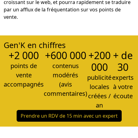
croissant sur le web, et pourra rapidement se traduire
par un afflux de la fréquentation sur vos points de
vente.
Gen'K en chiffres
+2 000
+600 000
+200
+ de
000
30
points de
contenus
vente
modérés
publicité
experts
accompagnés
(avis
locales
à votre
commentaires)
créées /
écoute
an
Prendre un RDV de 15 min avec un expert