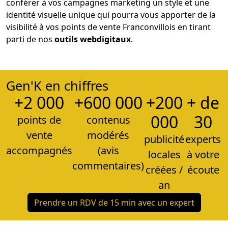
conférer à vos campagnes marketing un style et une
identité visuelle unique qui pourra vous apporter de la
visibilité à vos points de vente Franconvillois en tirant
parti de nos
outils web
digitaux
.
Gen'K en chiffres
+2 000
+600 000
+200
+ de
000
30
points de
contenus
vente
modérés
publicité
experts
accompagnés
(avis
locales
à votre
commentaires)
créées /
écoute
an
Prendre un RDV de 15 min avec un expert