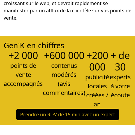
croissant sur le web, et devrait rapidement se
manifester par un afflux de la clientèle sur vos points de
vente.
Gen'K en chiffres
+2 000
+600 000
+200
+ de
000
30
points de
contenus
vente
modérés
publicité
experts
accompagnés
(avis
locales
à votre
commentaires)
créées /
écoute
an
Prendre un RDV de 15 min avec un expert