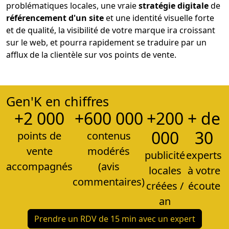
problématiques locales, une vraie
stratégie digitale
de
référencement d'un site
et une identité visuelle forte
et de qualité, la visibilité de votre marque ira croissant
sur le web, et pourra rapidement se traduire par un
afflux de la clientèle sur vos points de vente.
Gen'K en chiffres
+2 000
+600 000
+200
+ de
000
30
points de
contenus
vente
modérés
publicité
experts
accompagnés
(avis
locales
à votre
commentaires)
créées /
écoute
an
Prendre un RDV de 15 min avec un expert