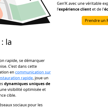
Gen’K avec une véritable exp
l’
expérience client
et de l'
é
Prendre un 
: la
tion rapide, se démarquer
se. C'est dans cette
sation en
communication sur
estauration rapide
, joue un
les
dynamiques uniques de
une visibilité optimisée et
ce cible.
réseaux sociaux pour les