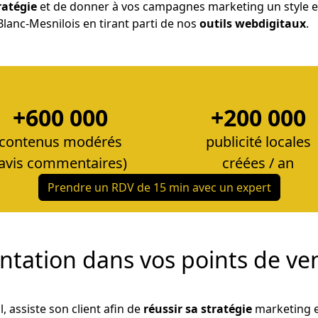
ratégie
et de donner à vos campagnes marketing un style et 
 Blanc-Mesnilois en tirant parti de nos
outils web
digitaux
.
+600 000
+200 000
contenus modérés
publicité locales
(avis commentaires)
créées / an
Prendre un RDV de 15 min avec un expert
uentation dans vos points de ve
l, assiste son client afin de
réussir sa stratégie
marketing 