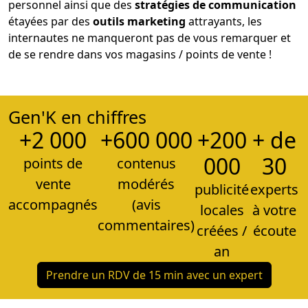
personnel ainsi que des
stratégies de communication
étayées par des
outils marketing
attrayants, les
internautes ne manqueront pas de vous remarquer et
de se rendre dans vos magasins / points de vente !
Gen'K en chiffres
+2 000
+600 000
+200
+ de
000
30
points de
contenus
vente
modérés
publicité
experts
accompagnés
(avis
locales
à votre
commentaires)
créées /
écoute
an
Prendre un RDV de 15 min avec un expert