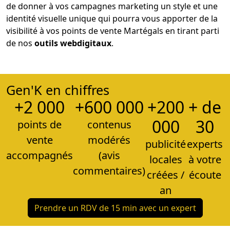
de donner à vos campagnes marketing un style et une
identité visuelle unique qui pourra vous apporter de la
visibilité à vos points de vente Martégals en tirant parti
de nos
outils web
digitaux
.
Gen'K en chiffres
+2 000
+600 000
+200
+ de
000
30
points de
contenus
vente
modérés
publicité
experts
accompagnés
(avis
locales
à votre
commentaires)
créées /
écoute
an
Prendre un RDV de 15 min avec un expert