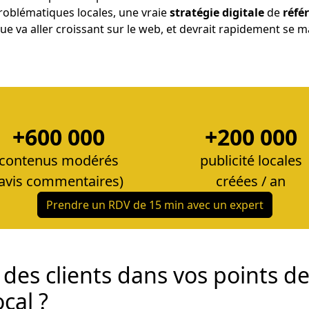
roblématiques locales, une vraie
stratégie digitale
de
réfé
arque va aller croissant sur le web, et devrait rapidement se 
+600 000
+200 000
contenus modérés
publicité locales
(avis commentaires)
créées / an
Prendre un RDV de 15 min avec un expert
des clients dans vos points d
cal ?