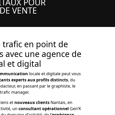
GITAUX POUR
 DE VENTE
 trafic en point de
s avec une agence de
l et digital
communication
locale et digitale peut vous
ants experts aux profils distincts
, du
dacteur, en passant par le graphiste, le
trafic manager.
ciens et
nouveaux clients
Nantais, en
tivité, un
consultant opérationnel
Gen’K
du domaine d’activité, de l’
expérience