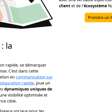
client
et de l'
écosystème
Na
Prendre un 
: la
tion rapide, se démarquer
se. C'est dans cette
sation en
communication sur
estauration rapide
, joue un
les
dynamiques uniques de
une visibilité optimisée et
ce cible.
réseaux sociaux pour les