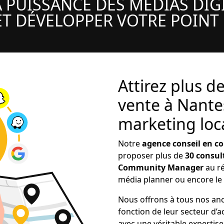
A PUISSANCE DES MÉDIAS DI
T DÉVELOPPER VOTRE POINT
Attirez plus de
vente à Nante
marketing loca
Notre
agence conseil en 
proposer plus de
30 consult
Community Manager
au ré
média planner ou encore le 
Nous offrons à tous nos an
fonction de leur secteur d’ac
avec une véritable expertise 