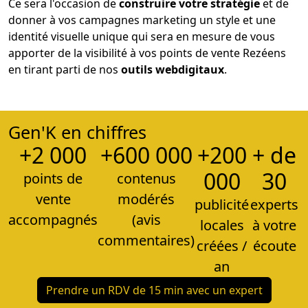
Ce sera l'occasion de
construire votre stratégie
et de
donner à vos campagnes marketing un style et une
identité visuelle unique qui sera en mesure de vous
apporter de la visibilité à vos points de vente Rezéens
en tirant parti de nos
outils web
digitaux
.
Gen'K en chiffres
+2 000
+600 000
+200
+ de
000
30
points de
contenus
vente
modérés
publicité
experts
accompagnés
(avis
locales
à votre
commentaires)
créées /
écoute
an
Prendre un RDV de 15 min avec un expert