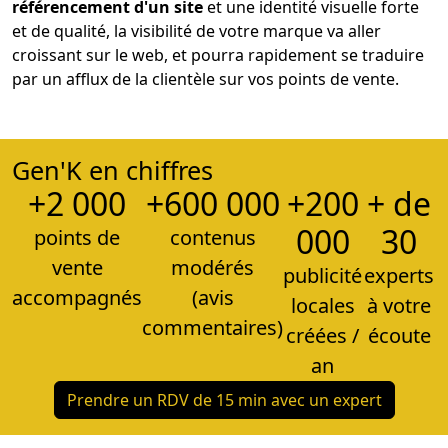
référencement d'un site
et une identité visuelle forte
et de qualité, la visibilité de votre marque va aller
croissant sur le web, et pourra rapidement se traduire
par un afflux de la clientèle sur vos points de vente.
Gen'K en chiffres
+2 000
+600 000
+200
+ de
000
30
points de
contenus
vente
modérés
publicité
experts
accompagnés
(avis
locales
à votre
commentaires)
créées /
écoute
an
Prendre un RDV de 15 min avec un expert