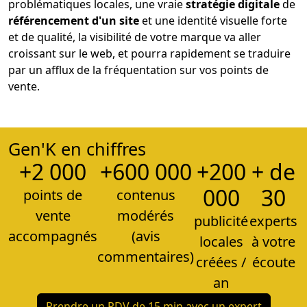
problématiques locales, une vraie
stratégie digitale
de
référencement d'un site
et une identité visuelle forte
et de qualité, la visibilité de votre marque va aller
croissant sur le web, et pourra rapidement se traduire
par un afflux de la fréquentation sur vos points de
vente.
Gen'K en chiffres
+2 000
+600 000
+200
+ de
000
30
points de
contenus
vente
modérés
publicité
experts
accompagnés
(avis
locales
à votre
commentaires)
créées /
écoute
an
Prendre un RDV de 15 min avec un expert