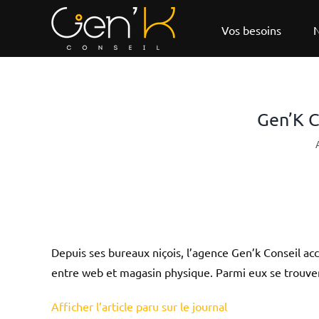
Passer
au
Vos besoins
N
contenu
Gen’K C
Depuis ses bureaux niçois, l’agence Gen’k Conseil ac
entre web et magasin physique. Parmi eux se trouve
Afficher l’article paru sur le journal