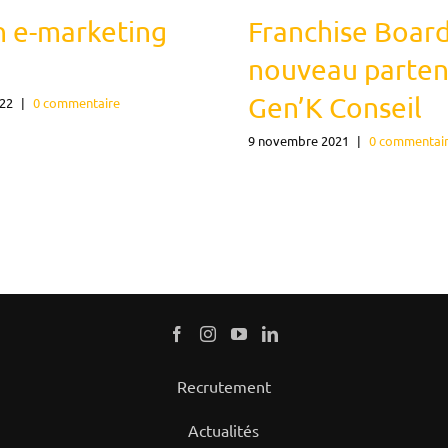
n e-marketing
Franchise Board 
nouveau parten
Gen’K Conseil
022
|
0 commentaire
9 novembre 2021
|
0 commentai
Recrutement
Actualités