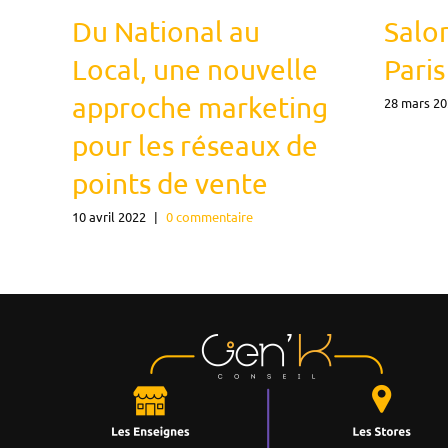
Du National au
Salo
Local, une nouvelle
Paris
approche marketing
28 mars 2
pour les réseaux de
points de vente
10 avril 2022
|
0 commentaire