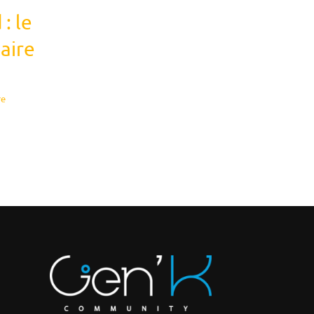
: le
aire
re